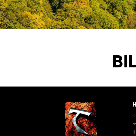
BI
H
O
m
11