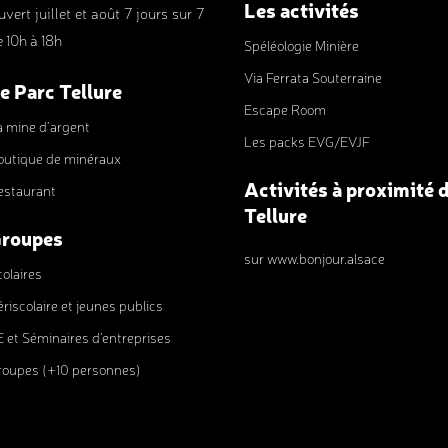
Les activités
vert juillet et août 7 jours sur 7
e 10h à 18h
Spéléologie Minière
Via Ferrata Souterraine
e Parc Tellure
Escape Room
a mine d’argent
Les packs EVG/EVJF
outique de minéraux
Activités à proximité 
estaurant
Tellure
roupes
sur www.bonjour.alsace
olaires
riscolaire et jeunes publics
E et Séminaires d’entreprises
roupes (+10 personnes)