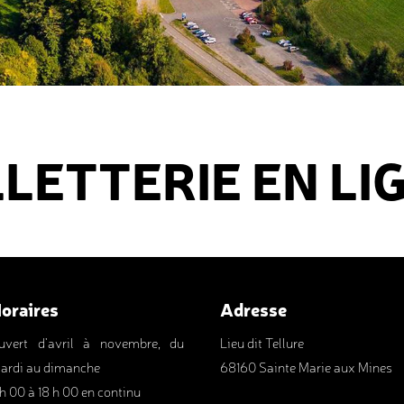
LLETTERIE EN LI
oraires
Adresse
uvert d'avril à novembre, du
Lieu dit Tellure
ardi au dimanche
68160 Sainte Marie aux Mines
 h 00 à 18 h 00 en continu