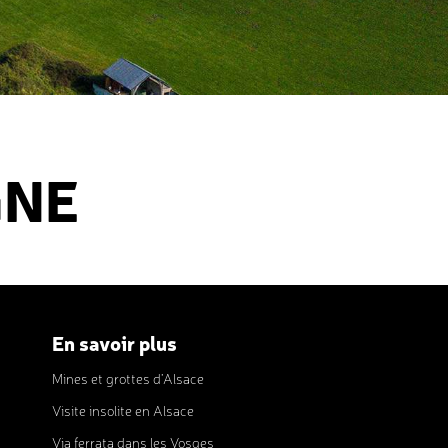
GNE
En savoir plus
Mines et grottes d’Alsace
Visite insolite en Alsace
Via ferrata dans les Vosges