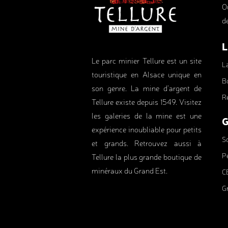
Ou
d
L
Le parc minier Tellure est un site
L
touristique en Alsace unique en
B
son genre. La mine d’argent de
R
Tellure existe depuis 1549. Visitez
les galeries de la mine est une
G
expérience inoubliable pour petits
Sc
et grands. Retrouvez aussi à
Pé
Tellure la plus grande boutique de
minéraux du Grand Est.
C
G