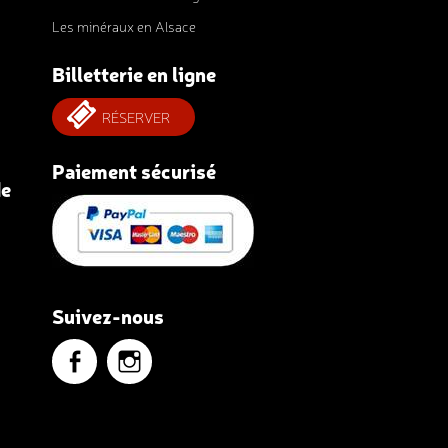
Les minéraux en Alsace
Billetterie en ligne
RÉSERVER
Paiement sécurisé
de
Suivez-nous
Voir
Voir
le
le
profil
profil
de
de