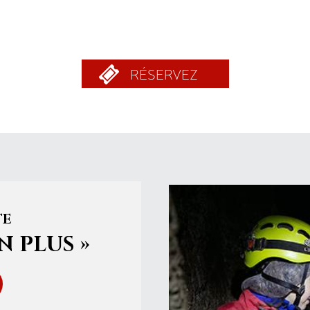
RÉSERVEZ
TE
N PLUS »