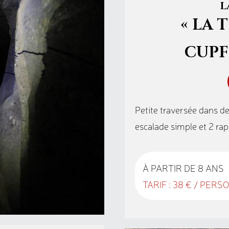
L
« LA 
CUPF
Petite traversée dans d
escalade simple et 2 rap
À PARTIR DE 8 ANS
TARIF : 38 € / PER