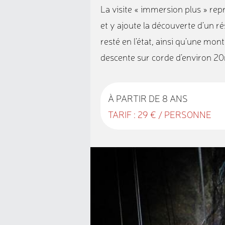
La visite « immersion plus » repr
et y ajoute la découverte d’un r
resté en l’état, ainsi qu’une mon
descente sur corde d’environ 2
À PARTIR DE 8 ANS
TARIF : 29 € / PERSONNE