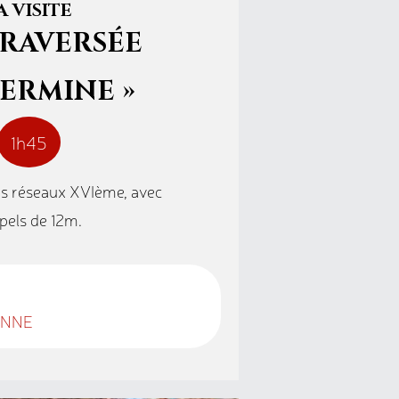
A VISITE
TRAVERSÉE
ERMINE »
1h45
es réseaux XVIème, avec
pels de 12m.
SONNE